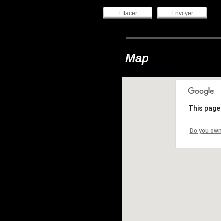
Effacer
Envoyer
Map
This page
Do you own